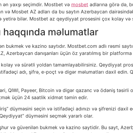
n ən yaxşı seçimdir. Mostbet və
mosbet
adlarına görə də, b
n və Mosbet AZ adları da bu saytın Azerbaycan dairəsindək
nə yetirə bilər. Mostbet az qeydiyyat prosesini çox kolay və 
ı haqqında məlumatlar
n bukmek ve kazino saytıdır. Mostbet.com adlı rəsmi saytı
Z, Azerbaycan danışanları üçün öz yaratılmış bir platforma v
kolay və sürətli yoldan tamamlayabilirsiniz. Qeydiyyat pro
tifadəçi adı, şifrə, e-poçt və digər məlumatları daxil edin
i, QIWI, Payeer, Bitcoin və digər qazanc və ödəniş təsirli o
tmək üçün 24 saatlik xidmət təmin edir.
ş” düyməsini seçin və istifadəçi adınızı və şifrenizi daxil 
“Qeydiyyat” düyməsini seçmək yararlı olar.
hur və güvenilən bukmek və kazino saytidir. Bu sayt, Aze