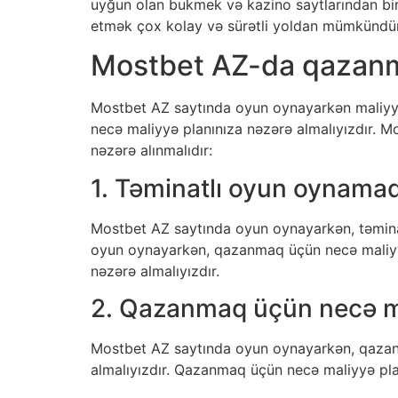
uyğun olan bukmek və kazino saytlarından bi
etmək çox kolay və sürətli yoldan mümkündür
Mostbet AZ-da qazanma
Mostbet AZ saytında oyun oynayarkən maliyyə
necə maliyyə planınıza nəzərə almalıyızdır. M
nəzərə alınmalıdır:
1. Təminatlı oyun oynama
Mostbet AZ saytında oyun oynayarkən, təminat
oyun oynayarkən, qazanmaq üçün necə maliyyə
nəzərə almalıyızdır.
2. Qazanmaq üçün necə mal
Mostbet AZ saytında oyun oynayarkən, qazanm
almalıyızdır. Qazanmaq üçün necə maliyyə pla