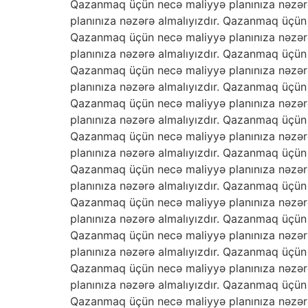
Qazanmaq üçün necə maliyyə planınıza nəzərə
planınıza nəzərə almalıyızdır. Qazanmaq üçün
Qazanmaq üçün necə maliyyə planınıza nəzərə
planınıza nəzərə almalıyızdır. Qazanmaq üçün
Qazanmaq üçün necə maliyyə planınıza nəzərə
planınıza nəzərə almalıyızdır. Qazanmaq üçün
Qazanmaq üçün necə maliyyə planınıza nəzərə
planınıza nəzərə almalıyızdır. Qazanmaq üçün
Qazanmaq üçün necə maliyyə planınıza nəzərə
planınıza nəzərə almalıyızdır. Qazanmaq üçün
Qazanmaq üçün necə maliyyə planınıza nəzərə
planınıza nəzərə almalıyızdır. Qazanmaq üçün
Qazanmaq üçün necə maliyyə planınıza nəzərə
planınıza nəzərə almalıyızdır. Qazanmaq üçün
Qazanmaq üçün necə maliyyə planınıza nəzərə
planınıza nəzərə almalıyızdır. Qazanmaq üçün
Qazanmaq üçün necə maliyyə planınıza nəzərə
planınıza nəzərə almalıyızdır. Qazanmaq üçün
Qazanmaq üçün necə maliyyə planınıza nəzərə