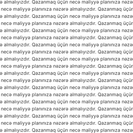
 almalıyızdır. Qazanmaq üçün necə maliyyə planınıza nəzə
 necə maliyyə planınıza nəzərə almalıyızdır. Qazanmaq üçün 
 almalıyızdır. Qazanmaq üçün necə maliyyə planınıza nəzə
 necə maliyyə planınıza nəzərə almalıyızdır. Qazanmaq üçün 
 almalıyızdır. Qazanmaq üçün necə maliyyə planınıza nəzə
 necə maliyyə planınıza nəzərə almalıyızdır. Qazanmaq üçün 
 almalıyızdır. Qazanmaq üçün necə maliyyə planınıza nəzə
 necə maliyyə planınıza nəzərə almalıyızdır. Qazanmaq üçün 
 almalıyızdır. Qazanmaq üçün necə maliyyə planınıza nəzə
 necə maliyyə planınıza nəzərə almalıyızdır. Qazanmaq üçün 
 almalıyızdır. Qazanmaq üçün necə maliyyə planınıza nəzə
 necə maliyyə planınıza nəzərə almalıyızdır. Qazanmaq üçün 
 almalıyızdır. Qazanmaq üçün necə maliyyə planınıza nəzə
 necə maliyyə planınıza nəzərə almalıyızdır. Qazanmaq üçün 
 almalıyızdır. Qazanmaq üçün necə maliyyə planınıza nəzə
 necə maliyyə planınıza nəzərə almalıyızdır. Qazanmaq üçün 
 almalıyızdır. Qazanmaq üçün necə maliyyə planınıza nəzə
 necə maliyyə planınıza nəzərə almalıyızdır. Qazanmaq üçün 
 almalıyızdır. Qazanmaq üçün necə maliyyə planınıza nəzə