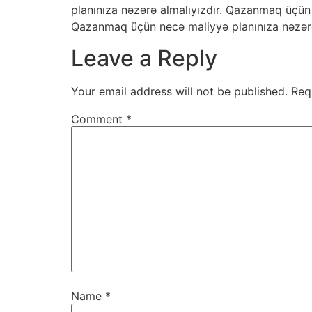
planınıza nəzərə almalıyızdır. Qazanmaq üçün
Qazanmaq üçün necə maliyyə planınıza nəzərə
Leave a Reply
Your email address will not be published.
Req
Comment
*
Name
*