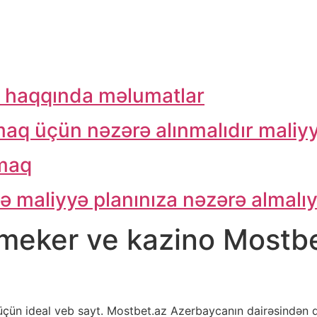
+31 6 43298412
ı haqqında məlumatlar
q üçün nəzərə alınmalıdır maliyyə
amaq
maliyyə planınıza nəzərə almalıy
eker ve kazino Mostbet
çün ideal veb sayt. Mostbet.az Azerbaycanın dairəsindən qe