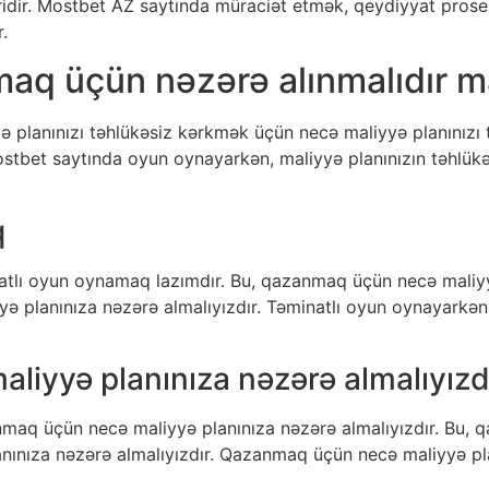
ridir. Mostbet AZ saytında müraciət etmək, qeydiyyat pr
.
q üçün nəzərə alınmalıdır mal
 planınızı təhlükəsiz kərkmək üçün necə maliyyə planınızı
ostbet saytında oyun oynayarkən, maliyyə planınızın təhlük
q
lı oyun oynamaq lazımdır. Bu, qazanmaq üçün necə maliyyə 
 planınıza nəzərə almalıyızdır. Təminatlı oyun oynayarkə
iyyə planınıza nəzərə almalıyızd
aq üçün necə maliyyə planınıza nəzərə almalıyızdır. Bu, 
nınıza nəzərə almalıyızdır. Qazanmaq üçün necə maliyyə pla